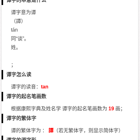
谭字的本意是什么
谭字意为谭
（譚）
tán
同“谈”。
姓。
；
谭字怎么读
谭字的读音：
tan
谭字的起名笔画数
根据康熙字典及姓名学 谭字的起名笔画数为
19
画；
谭字的繁体字
谭的繁体字为 ：
譚
（若无繁体字，则显示简体字）