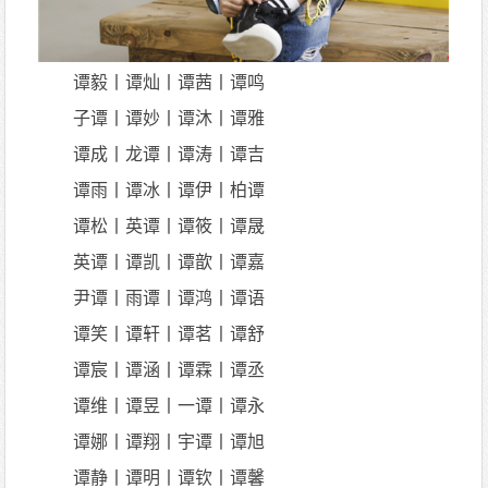
谭毅丨谭灿丨谭茜丨谭鸣
子谭丨谭妙丨谭沐丨谭雅
谭成丨龙谭丨谭涛丨谭吉
谭雨丨谭冰丨谭伊丨柏谭
谭松丨英谭丨谭筱丨谭晟
英谭丨谭凯丨谭歆丨谭嘉
尹谭丨雨谭丨谭鸿丨谭语
谭笑丨谭轩丨谭茗丨谭舒
谭宸丨谭涵丨谭霖丨谭丞
谭维丨谭昱丨一谭丨谭永
谭娜丨谭翔丨宇谭丨谭旭
谭静丨谭明丨谭钦丨谭馨