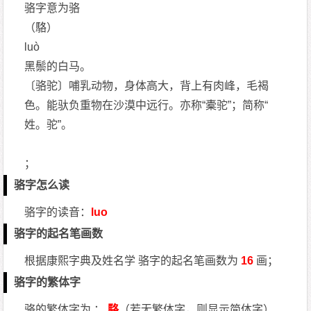
骆字意为骆
（駱）
luò
黑鬃的白马。
〔骆驼〕哺乳动物，身体高大，背上有肉峰，毛褐
色。能驮负重物在沙漠中远行。亦称“橐驼”；简称“
姓。驼”。
；
骆字怎么读
骆字的读音：
luo
骆字的起名笔画数
根据康熙字典及姓名学 骆字的起名笔画数为
16
画；
骆字的繁体字
骆的繁体字为 ：
駱
（若无繁体字，则显示简体字）