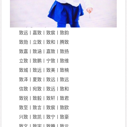
致远丨嘉致丨致宸丨致韵
致勋丨立致丨致和丨腾致
致嘉丨致涵丨嘉致丨致扬
立致丨致鹏丨宁致丨致维
致城丨致远丨致美丨致楠
致泽丨夏致丨致远丨致远
信致丨宛致丨致远丨致和
致锐丨致毅丨致轩丨致君
致至丨致言丨致宸丨致欧
兴致丨致凯丨致宁丨致豪
致文丨致宇丨致腾丨致元