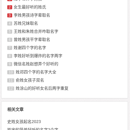
女生最好听的姓氏
2
李姓男孩诗字辈取名
3
苏姓兄妹取名
4
王姓和朱姓合并咋取名字
5
曾姓男孩平字辈取名
6
姓谢四个字的名字
7
李姓好听到爆炸的名字两字
8
微信名姓赵想弄个好听的
9
姓邓四个字的名字大全
10
俞姓女孩子双名
11
姓涂山的好听女名后两字重复
12
相关文章
史姓女孩起名2023
姓宋的简单好听的名字2个字