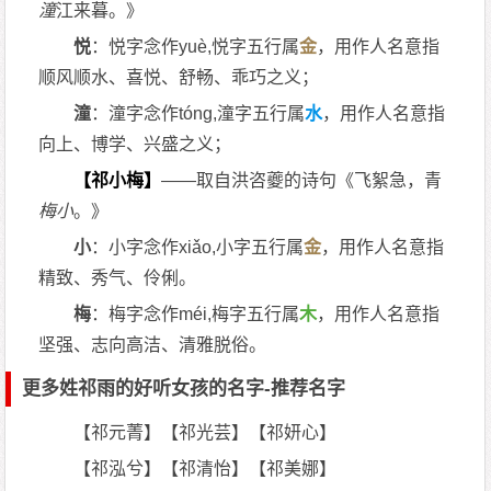
潼
江来暮。》
悦
：悦字念作yuè,悦字五行属
金
，用作人名意指
顺风顺水、喜悦、舒畅、乖巧之义；
潼
：潼字念作tóng,潼字五行属
水
，用作人名意指
向上、博学、兴盛之义；
【祁小梅】
——取自洪咨夔的诗句《飞絮急，青
梅
小
。》
小
：小字念作xiǎo,小字五行属
金
，用作人名意指
精致、秀气、伶俐。
梅
：梅字念作méi,梅字五行属
木
，用作人名意指
坚强、志向高洁、清雅脱俗。
更多姓祁雨的好听女孩的名字-推荐名字
【祁元菁】【祁光芸】【祁妍心】
【祁泓兮】【祁清怡】【祁美娜】