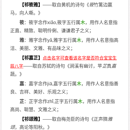
【祁筱雅】
——取自黄机的诗句《
筱
竹篱边羸
马，向人嘶。》
筱
：筱字念作xiǎo,筱字五行属
木
，用作人名意指
正直、精致、聪明伶俐、谦谦君子之义；
雅
：雅字念作yǎ,雅字五行属
木
，用作人名意指高
洁、美丽、文雅、有品味之义；
【祁嘉芷】
——取自苏轼的诗句《涧溪有幽讨，苹
芷
真
嘉
蔬。》
嘉
：嘉字念作jiā,嘉字五行属
木
，用作人名意指善
良、吉祥、美好、乐观之义；
芷
：芷字念作zhǐ,芷字五行属
木
，用作人名意指
高尚、聪慧、文雅之义；
【祁颂雅】
——取自梅尧臣的诗句《正声隮
雅
颂
，高论等阳秋。》