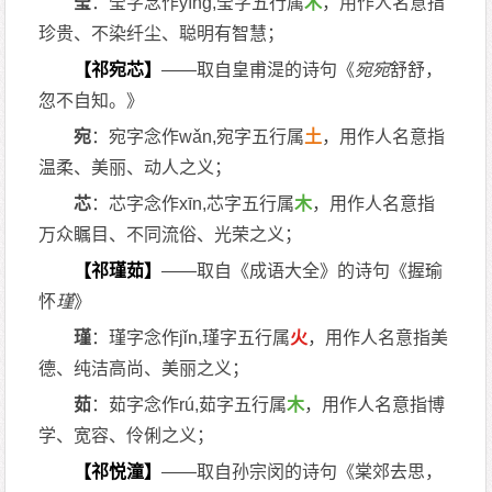
莹
：莹字念作yíng,莹字五行属
木
，用作人名意指
珍贵、不染纤尘、聪明有智慧；
【祁宛芯】
——取自皇甫湜的诗句《
宛
宛
舒舒，
忽不自知。》
宛
：宛字念作wǎn,宛字五行属
土
，用作人名意指
温柔、美丽、动人之义；
芯
：芯字念作xīn,芯字五行属
木
，用作人名意指
万众瞩目、不同流俗、光荣之义；
【祁瑾茹】
——取自《成语大全》的诗句《握瑜
怀
瑾
》
瑾
：瑾字念作jǐn,瑾字五行属
火
，用作人名意指美
德、纯洁高尚、美丽之义；
茹
：茹字念作rú,茹字五行属
木
，用作人名意指博
学、宽容、伶俐之义；
【祁悦潼】
——取自孙宗闵的诗句《棠郊去思，