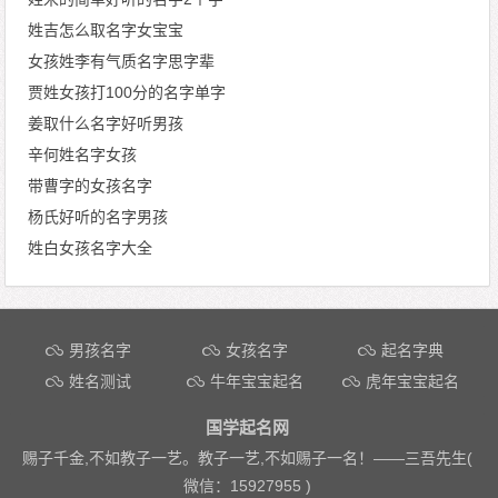
姓吉怎么取名字女宝宝
女孩姓李有气质名字思字辈
贾姓女孩打100分的名字单字
姜取什么名字好听男孩
辛何姓名字女孩
带曹字的女孩名字
杨氏好听的名字男孩
姓白女孩名字大全
文章导航
男孩名字
女孩名字
起名字典
姓名测试
牛年宝宝起名
虎年宝宝起名
国学起名网
赐子千金,不如教子一艺。教子一艺,不如赐子一名！——
三吾先生(
微信：15927955 )