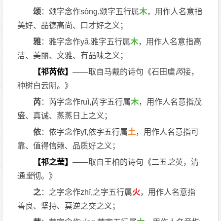
颂
：颂字念作sòng,颂字五行属
木
，用作人名意指
美好、品德高尚、口才好之义；
雅
：雅字念作yǎ,雅字五行属
木
，用作人名意指高
洁、美丽、文雅、有品味之义；
【祁芮依】
——取自马戴的诗句《石田虞
芮
接，
种树白云阴。》
芮
：芮字念作ruì,芮字五行属
木
，用作人名意指茂
盛、真诚、蒸蒸日上之义；
依
：依字念作yī,依字五行属
土
，用作人名意指可
靠、值得信赖、品质好之义；
【祁之莹】
——取自王柏的诗句《二五
之
英，清
通
莹
彻。》
之
：之字念作zhī,之字五行属
火
，用作人名意指
善良、坚持、莫逆之交之义；