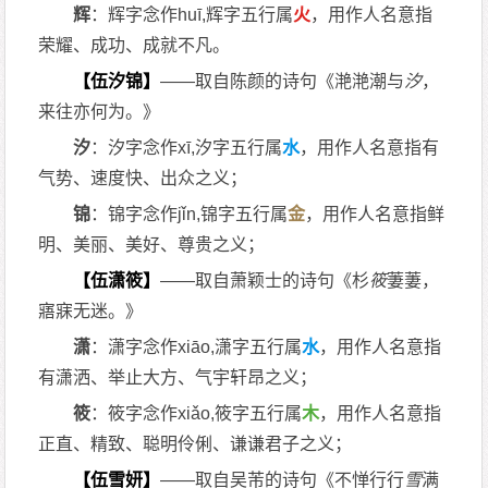
辉
：辉字念作huī,辉字五行属
火
，用作人名意指
荣耀、成功、成就不凡。
【伍汐锦】
——取自陈颜的诗句《滟滟潮与
汐
，
来往亦何为。》
汐
：汐字念作xī,汐字五行属
水
，用作人名意指有
气势、速度快、出众之义；
锦
：锦字念作jǐn,锦字五行属
金
，用作人名意指鲜
明、美丽、美好、尊贵之义；
【伍潇筱】
——取自萧颖士的诗句《杉
筱
萋萋，
寤寐无迷。》
潇
：潇字念作xiāo,潇字五行属
水
，用作人名意指
有潇洒、举止大方、气宇轩昂之义；
筱
：筱字念作xiǎo,筱字五行属
木
，用作人名意指
正直、精致、聪明伶俐、谦谦君子之义；
【伍雪妍】
——取自吴芾的诗句《不惮行行
雪
满