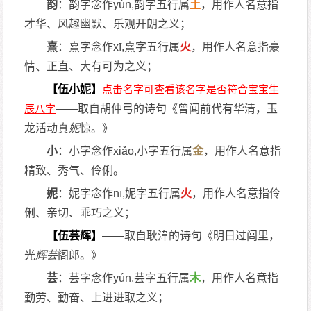
韵
：韵字念作yùn,韵字五行属
土
，用作人名意指
才华、风趣幽默、乐观开朗之义；
熹
：熹字念作xī,熹字五行属
火
，用作人名意指豪
情、正直、大有可为之义；
【伍小妮】
——取自胡仲弓的诗句《曾闻前代有华清，玉
龙活动真
妮
惊。》
小
：小字念作xiǎo,小字五行属
金
，用作人名意指
精致、秀气、伶俐。
妮
：妮字念作nī,妮字五行属
火
，用作人名意指伶
俐、亲切、乖巧之义；
【伍芸辉】
——取自耿湋的诗句《明日过闾里，
光
辉
芸
阁郎。》
芸
：芸字念作yún,芸字五行属
木
，用作人名意指
勤劳、勤奋、上进进取之义；