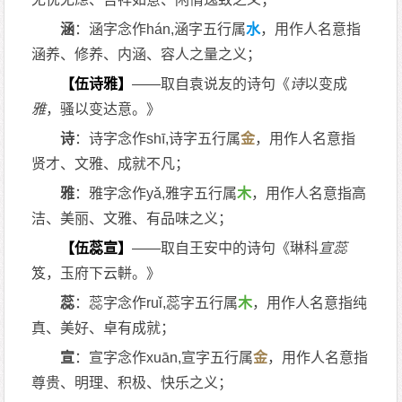
涵
：涵字念作hán,涵字五行属
水
，用作人名意指
涵养、修养、内涵、容人之量之义；
【伍诗雅】
——取自袁说友的诗句《
诗
以变成
雅
，骚以变达意。》
诗
：诗字念作shī,诗字五行属
金
，用作人名意指
贤才、文雅、成就不凡；
雅
：雅字念作yǎ,雅字五行属
木
，用作人名意指高
洁、美丽、文雅、有品味之义；
【伍蕊宣】
——取自王安中的诗句《琳科
宣
蕊
笈，玉府下云軿。》
蕊
：蕊字念作ruǐ,蕊字五行属
木
，用作人名意指纯
真、美好、卓有成就；
宣
：宣字念作xuān,宣字五行属
金
，用作人名意指
尊贵、明理、积极、快乐之义；