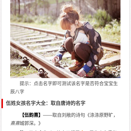
提示：点击名字即可测试该名字是否符合宝宝生
辰八字
伍姓女孩名字大全：取自唐诗的名字
【伍韵熹】
——取自刘敞的诗句《涤涤原野旷，
熹
熹
城郭深。》