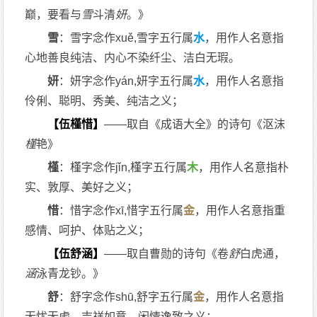
巅，要看与
雪
斗清
妍
。》
雪
：雪字念作xuě,雪字五行属
水
，用作人名意指
心地善良纯洁、内心不染纤尘、洁白无瑕。
妍
：妍字念作yán,妍字五行属
水
，用作人名意指
伶俐、聪明、秀美、纯洁之义；
【伍槿惜】
——取自《成语大全》的诗句《沤沫
槿
艳》
槿
：槿字念作jǐn,槿字五行属
木
，用作人名意指朴
实、敦厚、美好之义；
惜
：惜字念作xī,惜字五行属
金
，用作人名意指重
感情、呵护、体贴之义；
【伍舒涵】
——取自曹勋的诗句《卷
舒
白虎通，
涵
泳青龙钞。》
舒
：舒字念作shū,舒字五行属
金
，用作人名意指
无忧无虑、吉祥如意、闲情逸致之义；