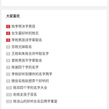
大家喜欢
姓李带沐字男孩
1
女生最好听的姓氏
2
李姓男孩诗字辈取名
3
苏姓兄妹取名
4
王姓和朱姓合并咋取名字
5
曾姓男孩平字辈取名
6
姓谢四个字的名字
7
李姓好听到爆炸的名字两字
8
微信名姓赵想弄个好听的
9
姓邓四个字的名字大全
10
俞姓女孩子双名
11
姓涂山的好听女名后两字重复
12