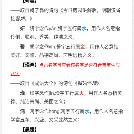
【妍馨】
——取自魏了翁的诗句《今日房园供解后，明朝汉省
接
馨
妍
。》
妍
：妍字念作yán,妍字五行属
水
，用作人名意指
伶俐、聪明、秀美、纯洁之义；
馨
：馨字念作xīn,馨字五行属
金
，用作人名意指
美好、文雅、品德高尚、声明远扬之义；
【瑾鸿】
——取自《成语大全》的诗句《握瑜怀
瑾
》
瑾
：瑾字念作jǐn,瑾字五行属
火
，用作人名意指美
德、纯洁高尚、美丽之义；
鸿
：鸿字念作hóng,鸿字五行属
水
，用作人名意指
学富五车、兴盛、文采斐然之义；
【晨媛】