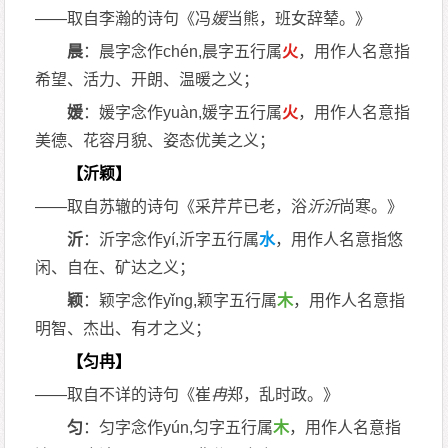
——取自李瀚的诗句《冯
媛
当熊，班女辞辇。》
晨
：晨字念作chén,晨字五行属
火
，用作人名意指
希望、活力、开朗、温暖之义；
媛
：媛字念作yuàn,媛字五行属
火
，用作人名意指
美德、花容月貌、姿态优美之义；
【沂颖】
——取自苏辙的诗句《采芹芹已老，浴
沂
沂
尚寒。》
沂
：沂字念作yí,沂字五行属
水
，用作人名意指悠
闲、自在、矿达之义；
颖
：颖字念作yǐng,颖字五行属
木
，用作人名意指
明智、杰出、有才之义；
【匀冉】
——取自不详的诗句《崔
冉
郑，乱时政。》
匀
：匀字念作yún,匀字五行属
木
，用作人名意指