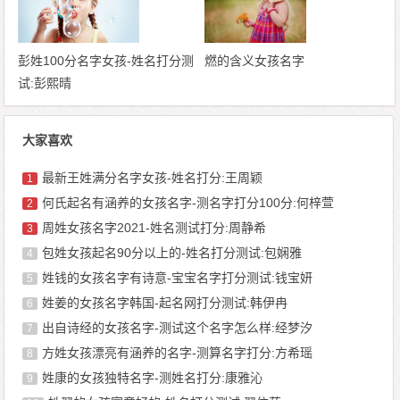
彭姓100分名字女孩-姓名打分测
燃的含义女孩名字
试:彭熙晴
大家喜欢
最新王姓满分名字女孩-姓名打分:王周颖
1
何氏起名有涵养的女孩名字-测名字打分100分:何梓萱
2
周姓女孩名字2021-姓名测试打分:周静希
3
包姓女孩起名90分以上的-姓名打分测试:包娴雅
4
姓钱的女孩名字有诗意-宝宝名字打分测试:钱宝妍
5
姓姜的女孩名字韩国-起名网打分测试:韩伊冉
6
出自诗经的女孩名字-测试这个名字怎么样:经梦汐
7
方姓女孩漂亮有涵养的名字-测算名字打分:方希瑶
8
姓康的女孩独特名字-测姓名打分:康雅沁
9