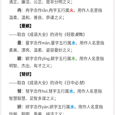
清正、廉洁、公正、是非分明之义；
冉
：冉字念作rǎn,冉字五行属
火
，用作人名意指
温柔、温和、善良、恭谨之义；
【曼颖】
——取自《成语大全》的诗句《轻歌
曼
舞》
曼
：曼字念作màn,曼字五行属
水
，用作人名意指
柔美、漂亮、温柔、姿容曼妙之义；
颖
：颖字念作yǐng,颖字五行属
木
，用作人名意指
明智、杰出、有才之义；
【彗妍】
——取自《成语大全》的诗句《日中必
彗
》
彗
：彗字念作huì,彗字五行属
水
，用作人名意指
智慧聪慧、足智多谋之义；
妍
：妍字念作yán,妍字五行属
水
，用作人名意指
伶俐、聪明、秀美、纯洁之义；