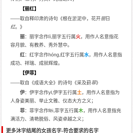
【丽红】
——取自释印肃的诗句《根在淤泥中，花开
丽
日
红
。》
丽
：丽字念作lì,丽字五行属
火
，用作人名意指花
容月貌、有教养、秀外慧中。
红
：红字念作hóng,红字五行属
水
，用作人名意指
成功、祥瑞、成就辉煌。
【伊菲】
——取自《成语大全》的诗句《采及葑
菲
》
伊
：伊字念作yī,伊字五行属
土
，用作人名意指为
人身姿美丽、举止文雅、仪态大方之义；
菲
：菲字念作fēi,菲字五行属
木
，用作人名意指充
满活力、清艳脱俗、风姿卓越之义；
更多沐字结尾的女孩名字-符合要求的名字