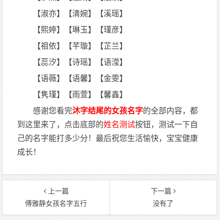
【淑亦】【清婉】【溪瑶】
【熙婷】【琳玉】【瑾彦】
【祖依】【芊璇】【芷兰】
【蕊汐】【诗瑶】【语滢】
【语薇】【语馨】【金雯】
【隽瑾】【雨萱】【馨鑫】
感谢您看完
沐字结尾的女孩名字
的全部内容，都
到这里来了，点击底部的
姓名测试
按钮，测试一下自
己的名字能打多少分！最后祝您生活愉快，宝宝健康
成长！
上一篇
下一篇
傅雅静女孩名字五行
没有了