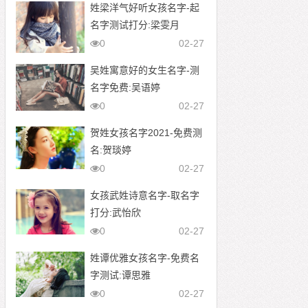
姓梁洋气好听女孩名字-起
名字测试打分:梁雯月
0
02-27
吴姓寓意好的女生名字-测
名字免费:吴语婷
0
02-27
贺姓女孩名字2021-免费测
名:贺琰婷
0
02-27
女孩武姓诗意名字-取名字
打分:武怡欣
0
02-27
姓谭优雅女孩名字-免费名
字测试:谭思雅
0
02-27