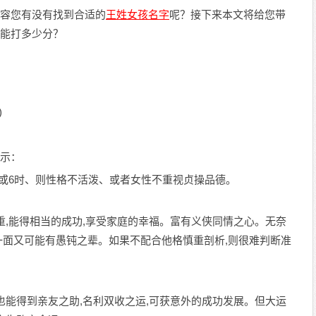
容您有没有找到合适的
王姓女孩名字
呢？接下来本文将给您带
能打多少分？
)
示：
为5或6时、则性格不活泼、或者女性不重视贞操品德。
重,能得相当的成功,享受家庭的幸福。富有义侠同情之心。无奈
一面又可能有愚钝之辈。如果不配合他格慎重剖析,则很难判断准
也能得到亲友之助,名利双收之运,可获意外的成功发展。但大运