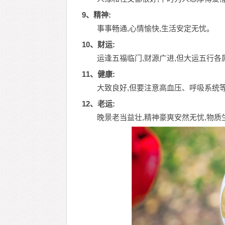
9、精神:
事事畅通,心情愉快,生活安定无忧。
10、财运:
运逢五福临门,财源广进,但大运五行各
11、健康:
大致良好,但要注意高血压、呼吸系统
12、老运:
晚景老当益壮,精神豪爽安然无忧,物质