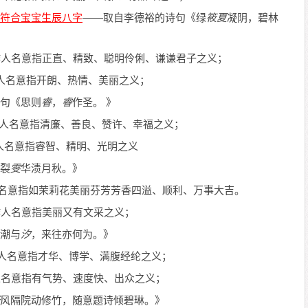
——取自李德裕的诗句《绿
筱夏
凝阴，碧林
作人名意指正直、精致、聪明伶俐、谦谦君子之义；
人名意指开朗、热情、美丽之义；
句《思则
睿
，
睿
作圣。 》
人名意指清廉、善良、赞许、幸福之义；
人名意指睿智、精明、光明之义
裂
雯
华渍月秋。》
名意指如茉莉花美丽芬芳芳香四溢、顺利、万事大吉。
作人名意指美丽又有文采之义；
潮与
汐
，来往亦何为。》
人名意指才华、博学、满腹经纶之义；
人名意指有气势、速度快、出众之义；
风隔院动修竹，随意题诗倾碧琳。》