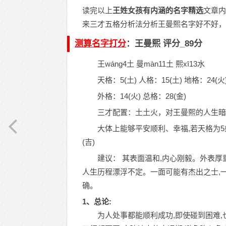
读完以上
王姓女孩有内涵的名字精选
文章内
来三才五格分析法分析王曼熙名字好不好，
测算名字打分
：王曼熙 评分_89分
王wáng4土 曼màn11土 熙xī13水
天格：5(土) 人格：15(土) 地格：24(火
外格：14(火) 总格：28(金)
三才配置：土土火，对王曼熙的人生暗
大体上能够平安顺利、幸福,若天格
(吉)
建议： 其表面温和,内心刚毅。外表厚
人生历程漂浮不定。一面可能有杰出之士,
确。
1、总论:
为人处事都能顺利成功,即使碰到困难,