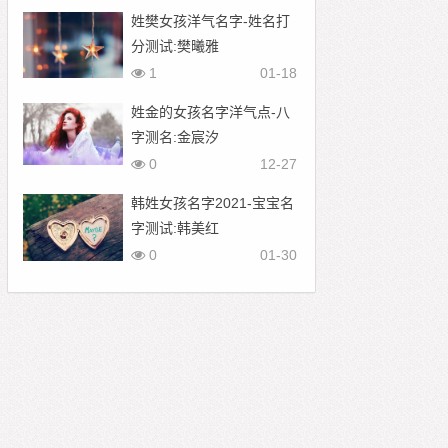
姓樊女孩洋气名字-姓名打
分测试:樊曦雅
1
01-18
姓金的女孩名字洋气点-八
字测名:金宸汐
0
12-27
韩姓女孩名字2021-宝宝名
字测试:韩美红
0
01-30