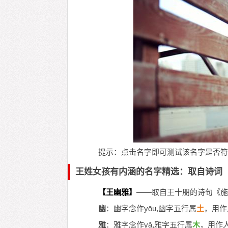
提示：点击名字即可测试该名字是否符
王姓女孩有内涵的名字精选：取自诗词
【王幽雅】
——取自王十朋的诗句《施
幽
：幽字念作yōu,幽字五行属
土
，用作
雅
：雅字念作yǎ,雅字五行属
木
，用作