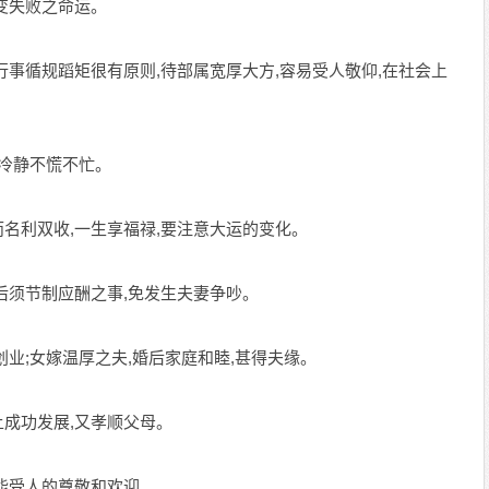
变失败之命运。
行事循规蹈矩很有原则,待部属宽厚大方,容易受人敬仰,在社会上
事冷静不慌不忙。
名利双收,一生享福禄,要注意大运的变化。
后须节制应酬之事,免发生夫妻争吵。
创业;女嫁温厚之夫,婚后家庭和睦,甚得夫缘。
上成功发展,又孝顺父母。
,能受人的尊敬和欢迎。