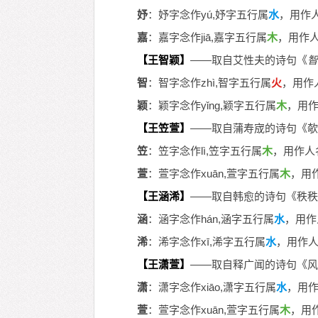
妤
：妤字念作yú,妤字五行属
水
，用作
嘉
：嘉字念作jiā,嘉字五行属
木
，用作
【王智颖】
——取自艾性夫的诗句《
智
智
：智字念作zhì,智字五行属
火
，用作
颖
：颖字念作yǐng,颖字五行属
木
，用
【王笠萱】
——取自蒲寿宬的诗句《欹
笠
：笠字念作lì,笠字五行属
木
，用作人
萱
：萱字念作xuān,萱字五行属
木
，用
【王涵浠】
——取自韩愈的诗句《秩秩
涵
：涵字念作hán,涵字五行属
水
，用作
浠
：浠字念作xī,浠字五行属
水
，用作
【王潇萱】
——取自释广闻的诗句《风
潇
：潇字念作xiāo,潇字五行属
水
，用
萱
：萱字念作xuān,萱字五行属
木
，用