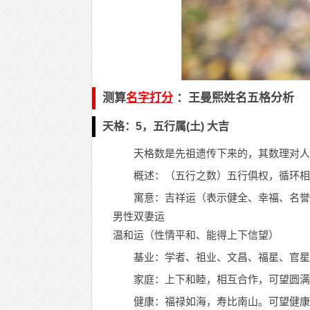
测算
名字打分
：王曼熙姓名五格分析
天格：5，五行属(土) 大吉
天格数是先祖遗传下来的，其数理对人
概述：（五行之数）五行俱权，循环相
寓意：吉祥运（表示健全、幸福、名誉
男性双妻运
温和运（性情平和、能得上下信望）
基业：学者、祖业、文昌、福星、官星
家庭：上下和睦，相互合作，可望圆满
健康：福禄如海，寿比南山。可望健康