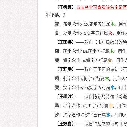
【王筱夏】
秋不换。》
筱
：筱字念作xiǎo,筱字五行属
木
，用
夏
：夏字念作xià,夏字五行属
火
，用作
【王菡睿】
——取自（宋）周敦颐的诗
菡
：菡字念作hàn,菡字五行属
木
，用作
睿
：睿字念作ruì,睿字五行属
金
，用作
【王莉雯】
——取自王予可的诗句《石
莉
：莉字念作lì,莉字五行属
木
，用作人
雯
：雯字念作wén,雯字五行属
水
，用
【王墨汐】
——取自陈颜的诗句《滟滟
墨
：墨字念作mò,墨字五行属
土
，用作
汐
：汐字念作xī,汐字五行属
水
，用作
【王妤嘉】
——取自许及之的诗句《
妤