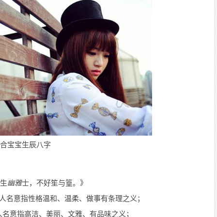
合宝宝生辰八字
生
幽雅
士，不好笙与篁。》
人名意指性格温和、温柔、做事有条理之义；
人名意指高洁、美丽、文雅、有品味之义；