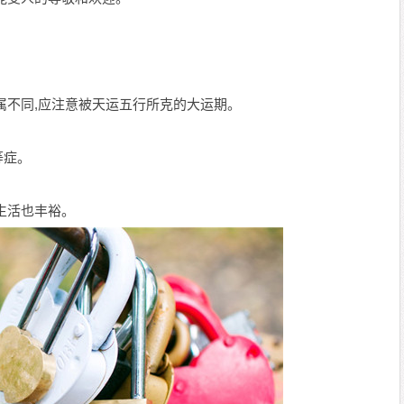
属不同,应注意被天运五行所克的大运期。
等症。
生活也丰裕。