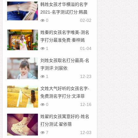
韩姓女孩才华横溢的名字
2021-名字测试打分:韩晨
玥
0
02-02
姓秦的女孩名字唯美-测名
字打分最准免费:秦梓嫣
1
01-04
刘姓女孩取名打分最高-名
字测评:刘宸依
1
12-23
文姓大气好听的女孩名字-
免费测名字打分:文泽菲
0
12-16
姓翟的女孩寓意好的-姓名
打分测试:翟依蓓
7
12-03