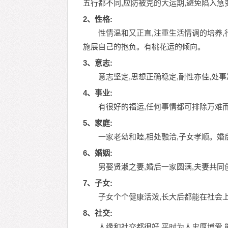
五行都不同,应防被克的大运期,避免陷入急
2、性格:
性情温和又正直,注重生活情调的培养,
施展自己的抱负。有桃花运的倾向。
3、意志:
意志坚定,思想正确稳定,耐性亦佳,处
4、事业:
有很好的福运,任何事情都可排除万难而
5、家庭:
一家老幼和睦,相处融洽,子女孝顺。婚
6、婚姻:
男娶贤淑之妻,婚后一家圆满,夫妻共同
7、子女:
子女个个健康活泼,长大后都能在社会
8、社交:
人缘和社交都很好,平时为人忠厚博爱