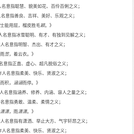
人名意指聪慧、貌美如花、百伶百俐之义；
人名意指善良、吉祥、美好、乐观之义；
士能用屈，榴皮胜毛
颖
。》
人名意指冰雪聪明、有才、有独到见解之义；
作人名意指明智、杰出、有才之义；
雨
笠
，着云衣。》
名意指正直、虚心、超凡脱俗之义；
作人名意指柔美、快乐、贤淑之义；
而积，
涵
涵
而停。》
人名意指涵养、修养、内涵、容人之量之义；
人名意指勇敢、温柔、柔情之义；
潇
潇
，雨
潇
潇
。》
作人名意指有潇洒、举止大方、气宇轩昂之义；
作人名意指柔美、快乐、贤淑之义；