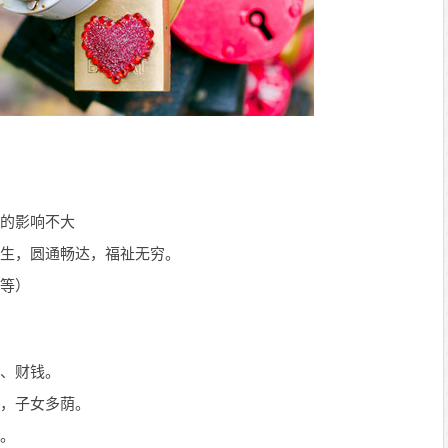
的影响不大
生，圆通畅达，福祉无穷。
等）
、财钱。
，子女多荫。
。