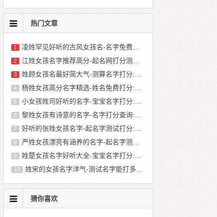
热门文章
凌姓罕见好听的古风女孩名-名字免费打分:凌雅艺
1
江姓女孩名字推荐高分-起名网打分测试:江纾恒
2
姓顾女孩名最好简大气-测算名字打分:顾怡佳
3
杨姓女孩高分名字精选-姓名免费打分:杨茜铄
4
小女孩姓司好听的名字-宝宝名字打分:司逸岚
5
黎姓女孩有诗意的名字-名字打分查询:黎美萱
6
好听的张姓女孩名字-起名字测试打分:张妍希
7
严姓女孩漂亮有涵养的名字-起名字测试打分:严梦萱
8
姓楚女孩名字好听大全-宝宝名字打分:楚珺盛
9
姓宋的女孩名字洋气-测试名字能打多少分:宋婧祎
10
猜你喜欢