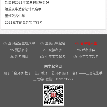
姓董的2021年出生的起啥名好
姓董属牛适合起什么名字
董姓取名牛年
2021属牛的董姓宝宝取名
查询宝宝生辰八字
生辰八字起名
名字看人生
男孩名字
女孩名字
起名字典
姓名测试
牛年宝宝起名
虎年宝宝起名
国学起名网
赐子千金,不如教子一艺。教子一艺,不如赐子一名！——三吾先生手
工取名( 微信：15927955 )