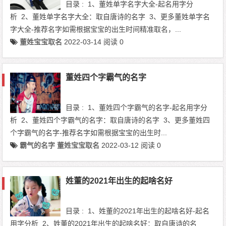
目录 : 1、董姓单字名字大全-起名用字分
析 2、董姓单字名字大全：取自唐诗的名字 3、更多董姓单字名
字大全-推荐名字如需根据宝宝的出生时间精准取名，...
董姓宝宝取名
2022-03-14
阅读 0
董姓四个字霸气的名字
目录 : 1、董姓四个字霸气的名字-起名用字分
析 2、董姓四个字霸气的名字：取自唐诗的名字 3、更多董姓四
个字霸气的名字-推荐名字如需根据宝宝的出生时...
霸气的名字
董姓宝宝取名
2022-03-12
阅读 0
姓董的2021年出生的起啥名好
目录 : 1、姓董的2021年出生的起啥名好-起名
用字分析 2、姓董的2021年出生的起啥名好：取自唐诗的名