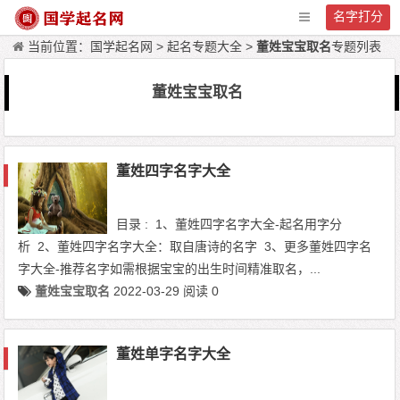
名字打分
当前位置：
国学起名网
>
起名专题大全
>
董姓宝宝取名
专题列表
董姓宝宝取名
董姓四字名字大全
目录 : 1、董姓四字名字大全-起名用字分
析 2、董姓四字名字大全：取自唐诗的名字 3、更多董姓四字名
字大全-推荐名字如需根据宝宝的出生时间精准取名，...
董姓宝宝取名
2022-03-29
阅读 0
董姓单字名字大全