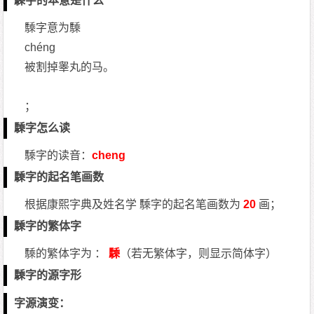
騬字的本意是什么
騬字意为騬
chéng
被割掉睾丸的马。
；
騬字怎么读
騬字的读音：
cheng
騬字的起名笔画数
根据康熙字典及姓名学 騬字的起名笔画数为
20
画；
騬字的繁体字
騬的繁体字为 ：
騬
（若无繁体字，则显示简体字）
騬字的源字形
字源演变：