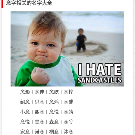
忞字相关的名字大全
忞灏丨忞佳丨忞屹丨忞梓
绍忞丨思忞丨忞鸿丨忞馨
小忞丨熙忞丨忞悦丨忞靖
忞悦丨昱忞丨森忞丨忞兮
家忞丨诺忞丨桐忞丨沐忞