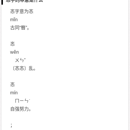
忞字的本意是什么
忞字意为忞
mǐn
古同“暋”。
忞
wěn
ㄨㄣˇ
〔忞忞〕乱。
忞
mín
ㄇㄧㄣˊ
自强努力。
；