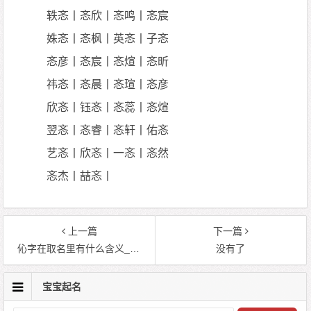
轶忞丨忞欣丨忞鸣丨忞宸
姝忞丨忞枫丨英忞丨子忞
忞彦丨忞宸丨忞煊丨忞昕
祎忞丨忞晨丨忞瑄丨忞彦
欣忞丨钰忞丨忞蕊丨忞煊
翌忞丨忞睿丨忞轩丨佑忞
艺忞丨欣忞丨一忞丨忞然
忞杰丨喆忞丨
上一篇
下一篇
伈字在取名里有什么含义_伈字五行属什么
没有了
宝宝起名