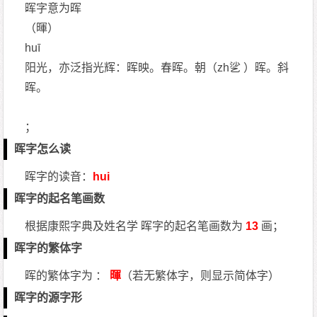
晖字意为晖
（暉）
huī
阳光，亦泛指光辉：晖映。春晖。朝（zh乷 ）晖。斜
晖。
；
晖字怎么读
晖字的读音：
hui
晖字的起名笔画数
根据康熙字典及姓名学 晖字的起名笔画数为
13
画；
晖字的繁体字
晖的繁体字为 ：
暉
（若无繁体字，则显示简体字）
晖字的源字形