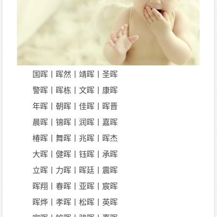
国晖丨晖然丨靖晖丨圣晖
警晖丨晖栋丨文晖丨康晖
年晖丨朝晖丨佳晖丨晖晋
晨晖丨锦晖丨润晖丨嘉晖
椿晖丨舞晖丨兆晖丨晖杰
大晖丨健晖丨钰晖丨承晖
立晖丨力晖丨晖廷丨震晖
晖翔丨春晖丨亚晖丨宸晖
晖烨丨孝晖丨松晖丨英晖