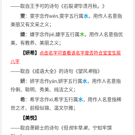
——取自王予可的诗句《石裂
雯
华渍月秋。》
雯
：雯字念作wén,雯字五行属
水
，用作人名意指
美丽又有文采之义；
婕
：婕字念作jié,婕字五行属
木
，用作人名意指优
美、有教养、美丽之义；
【妍希】
——取自《成语大全》的诗句《望风
希
指》
妍
：妍字念作yán,妍字五行属
水
，用作人名意指
伶俐、聪明、秀美、纯洁之义；
希
：希字念作xī,希字五行属
水
，用作人名意指稀
世之才、前程似锦、温文尔雅；
【美悦】
——取自萧颖士的诗句《但
悦
丰草
美
，宁知牢馔