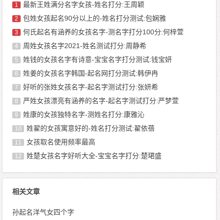
最新王姓满分名字女孩-姓名打分:王周颖
1
包姓女孩起名90分以上的-姓名打分测试:包娴雅
2
何氏起名有涵养的女孩名字-测名字打分100分:何梓萱
3
周姓女孩名字2021-姓名测试打分:周静希
4
姓钱的女孩名字有诗意-宝宝名字打分测试:钱宝妍
5
姓姜的女孩名字韩国-起名网打分测试:韩伊冉
6
好听的张姓女孩名字-起名字测试打分:张妍希
7
严姓女孩漂亮有涵养的名字-起名字测试打分:严梦萱
8
姓康的女孩独特名字-测姓名打分:康雅沁
9
姓翟的女孩寓意好的-姓名打分测试:翟依蓓
10
女孩取名使用频率最高
11
姓楚女孩名字好听大全-宝宝名字打分:楚珺盛
12
相关文章
孙起名洋气女四个字