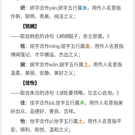
妍
：妍字念作yán,妍字五行属
水
，用作人名意指
伶俐、聪明、秀美、纯洁之义；
【铭婉】
——取自韩愈的诗句《
婉
婉
弱子，赤立伛偻。》
铭
：铭字念作míng,铭字五行属
金
，用作人名意指
博闻强记、才华横溢、杰出之义；
婉
：婉字念作wǎn,婉字五行属
土
，用作人名意指
温柔、美丽、安静、美好之义；
【佳怡】
——取自朱岂的诗句《
佳
处要领略，忘言心自
怡
。》
佳
：佳字念作jiā,佳字五行属
木
，用作人名意指美
好出众、品德好、善良、吉祥。
怡
：怡字念作yí,怡字五行属
土
，用作人名意指平
安、顺利、和悦、温和之义；