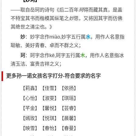
——取自岳珂的诗句《后二百年
珂
得而藏其真，是盖
不特宝其书而楷模其纵笔之
妙
思，又将因其字而仿佛
其绝世之清尘也。》
妙
：妙字念作miào,妙字五行属
水
，用作人名意指
聪敏、美好青春、卓而不群之义；
珂
：珂字念作kē,珂字五行属
木
，用作人名意指冰
清玉洁、富贵吉祥之义；
更多孙一诺女孩名字打分-符合要求的名字
【莉鑫】【佳雪】【依扬】
【心怡】【淑雯】【琪瑶】
【芊金】【馨悦】【芸睿】
【嫣玫】【悦琪】【晨馨】
【映雪】【春怡】【春曼】