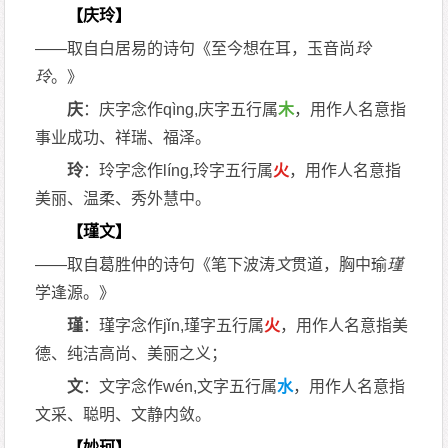
【庆玲】
——取自白居易的诗句《至今想在耳，玉音尚
玲
玲
。》
庆
：庆字念作qìng,庆字五行属
木
，用作人名意指
事业成功、祥瑞、福泽。
玲
：玲字念作líng,玲字五行属
火
，用作人名意指
美丽、温柔、秀外慧中。
【瑾文】
——取自葛胜仲的诗句《笔下波涛
文
贯道，胸中瑜
瑾
学逢源。》
瑾
：瑾字念作jǐn,瑾字五行属
火
，用作人名意指美
德、纯洁高尚、美丽之义；
文
：文字念作wén,文字五行属
水
，用作人名意指
文采、聪明、文静内敛。
【妙珂】