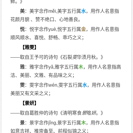
鲜。》
美
：美字念作měi,美字五行属
水
，用作人名意指
花颜月貌 、赞不绝口、心地善良。
悦
：悦字念作yuè,悦字五行属
金
，用作人名意指
顺风顺水、喜悦、舒畅、乖巧之义；
【雅雯】
——取自王予可的诗句《石裂
雯
华渍月秋。》
雅
：雅字念作yǎ,雅字五行属
木
，用作人名意指高
洁、美丽、文雅、有品味之义；
雯
：雯字念作wén,雯字五行属
水
，用作人名意指
美丽又有文采之义；
【景妍】
——取自葛胜仲的诗句《清明寒食
景
暄
妍
。》
景
：景字念作jǐng,景字五行属
木
，用作人名意指
如意吉祥、推崇备至、前程似锦之义；