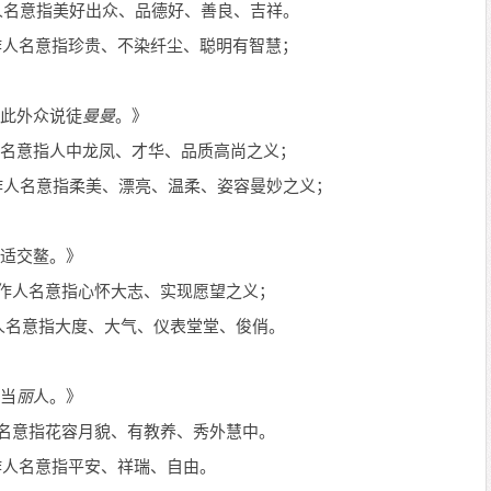
人名意指美好出众、品德好、善良、吉祥。
作人名意指珍贵、不染纤尘、聪明有智慧；
此外众说徒
曼
曼
。》
名意指人中龙凤、才华、品质高尚之义；
作人名意指柔美、漂亮、温柔、姿容曼妙之义；
适交鳌。》
作人名意指心怀大志、实现愿望之义；
人名意指大度、大气、仪表堂堂、俊俏。
当
丽
人。》
名意指花容月貌、有教养、秀外慧中。
作人名意指平安、祥瑞、自由。