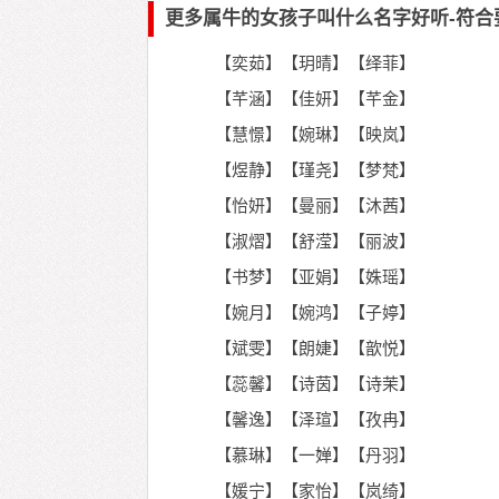
更多属牛的女孩子叫什么名字好听-符合
【奕茹】【玥晴】【绎菲】
【芊涵】【佳妍】【芊金】
【慧憬】【婉琳】【映岚】
【煜静】【瑾尧】【梦梵】
【怡妍】【曼丽】【沐茜】
【淑熠】【舒滢】【丽波】
【书梦】【亚娟】【姝瑶】
【婉月】【婉鸿】【子婷】
【斌雯】【朗婕】【歆悦】
【蕊馨】【诗茵】【诗茉】
【馨逸】【泽瑄】【孜冉】
【慕琳】【一婵】【丹羽】
【媛宁】【家怡】【岚绮】