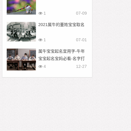
1
07-09
2021属牛的董姓宝宝取名
1
07-01
属牛宝宝起名宜用字-牛年
宝宝起名宝妈必看-名字打
分测试:牛鸿越
4
12-27