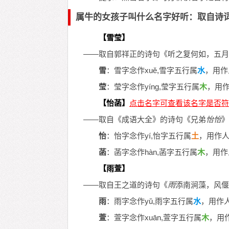
属牛的女孩子叫什么名字好听：取自诗
【雪莹】
——取自郭祥正的诗句《听之复何如，五月
雪
：雪字念作xuě,雪字五行属
水
，用作
莹
：莹字念作yíng,莹字五行属
木
，用
【怡菡】
——取自《成语大全》的诗句《兄弟
怡
怡
》
怡
：怡字念作yí,怡字五行属
土
，用作
菡
：菡字念作hàn,菡字五行属
木
，用作
【雨萱】
——取自王之道的诗句《
雨
添南涧藻，风偃
雨
：雨字念作yǔ,雨字五行属
水
，用作
萱
：萱字念作xuān,萱字五行属
木
，用