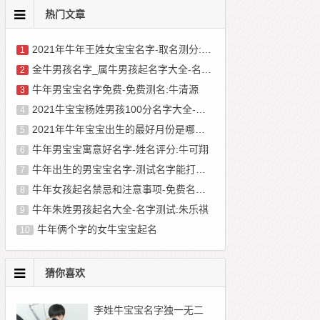
热门文章
2021年牛年王姓女宝宝名字-取名测分:王春燕
1
金牛男孩名字_属牛男孩起名字大全-名字测评:金添然
2
牛年男宝宝名字免费-免费测名:牛清源
3
2021牛宝宝杨姓男孩100分名字大全-姓名测试打分周易:杨思研
4
2021年牛年宝宝出生的最好月份是哪几个月份？-姓名测试打分生辰八字:牛华臣
5
牛年男宝宝寓意好名字-姓名评分:牛可翔
6
牛年出生的男宝宝名字-测试名字能打多少分:牛梓润
7
牛年女孩起名禁忌和注意事项-免费名字测分:项微玲
8
牛年朱姓男孩起名大全-名字测试:朱乐祺
9
牛年俩个字的女牛宝宝起名
10
猜你喜欢
李姓牛宝宝名字独一无二