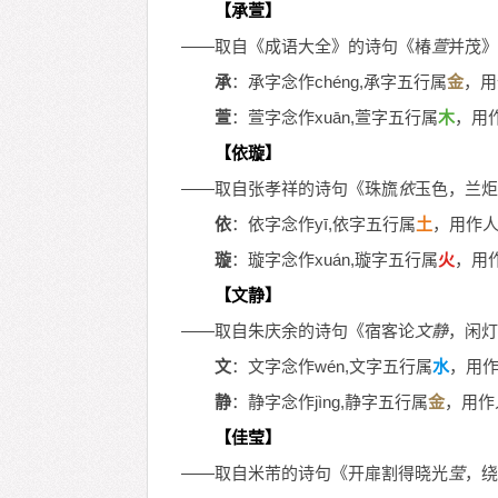
【承萱】
——取自《成语大全》的诗句《椿
萱
并茂》
承
：承字念作chéng,承字五行属
金
，用
萱
：萱字念作xuān,萱字五行属
木
，用
【依璇】
——取自张孝祥的诗句《珠旒
依
玉色，兰炬
依
：依字念作yī,依字五行属
土
，用作
璇
：璇字念作xuán,璇字五行属
火
，用
【文静】
——取自朱庆余的诗句《宿客论
文静
，闲灯
文
：文字念作wén,文字五行属
水
，用
静
：静字念作jìng,静字五行属
金
，用作
【佳莹】
——取自米芾的诗句《开扉割得晓光
莹
，绕