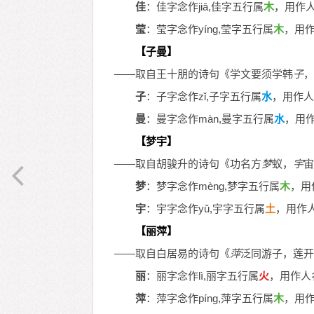
佳
：佳字念作jiā,佳字五行属
木
，用作
莹
：莹字念作yíng,莹字五行属
木
，用
【子曼】
——取自王十朋的诗句《学文要须学韩
子
，
子
：子字念作zǐ,子字五行属
水
，用作人
曼
：曼字念作màn,曼字五行属
水
，用
【梦宇】
——取自胡骏升的诗句《功名方
梦
蚁，
宇
宙
梦
：梦字念作mèng,梦字五行属
木
，用
宇
：宇字念作yǔ,宇字五行属
土
，用作
【丽萍】
——取自白居易的诗句《
萍
泛同游子，莲开
丽
：丽字念作lì,丽字五行属
火
，用作人
萍
：萍字念作píng,萍字五行属
木
，用