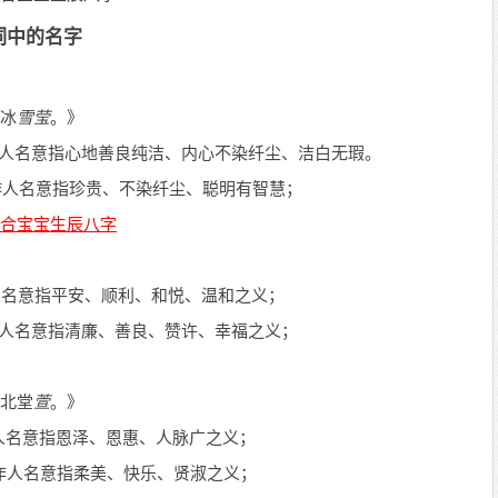
词中的名字
冰
雪莹
。》
人名意指心地善良纯洁、内心不染纤尘、洁白无瑕。
作人名意指珍贵、不染纤尘、聪明有智慧；
人名意指平安、顺利、和悦、温和之义；
人名意指清廉、善良、赞许、幸福之义；
北堂
萱
。》
人名意指恩泽、恩惠、人脉广之义；
作人名意指柔美、快乐、贤淑之义；