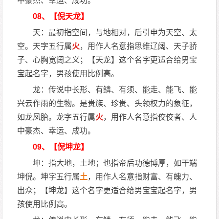
中豪杰、幸运、成功。
08、【倪天龙】
天：最初指空间，与地相对，后引申为天空、太
空。天字五行属
火
，用作人名意指思维辽阔、天子骄
子、心胸宽阔之义；【天龙】这个名字更适合给男宝
宝起名字，男孩使用比例高。
龙：传说中长形、有鳞、有须、能走、能飞、能
兴云作雨的生物。是贵族、珍贵、头领权力的象征，
如龙凤胎。龙字五行属
火
，用作人名意指佼佼者、人
中豪杰、幸运、成功。
09、【倪坤龙】
坤：指大地，土地；也指帝后功德博厚，如干端
坤倪。坤字五行属
土
，用作人名意指财富、有魄力、
出众；【坤龙】这个名字更适合给男宝宝起名字，男
孩使用比例高。