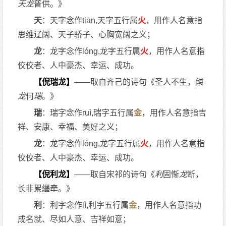
天龙
普供。》
天
：天字念作tiān,天字五行属
火
，用作人名意指
思维辽阔、天子骄子、心胸宽阔之义；
龙
：龙字念作lóng,龙字五行属
火
，用作人名意指
佼佼者、人中豪杰、幸运、成功。
【倪瑞龙】
——取自齐己的诗句《圣人不生，麟
龙
何
瑞
。》
瑞
：瑞字念作ruì,瑞字五行属
金
，用作人名意指吉
祥、安康、幸福、美好之义；
龙
：龙字念作lóng,龙字五行属
火
，用作人名意指
佼佼者、人中豪杰、幸运、成功。
【倪利龙】
——取自宋祁的诗句《
利
固惭
龙
断，
长非累纆牵。》
利
：利字念作lì,利字五行属
金
，用作人名意指功
成名就、尽如人意、吉祥如意；