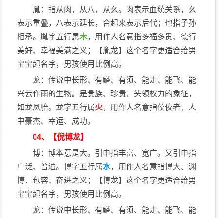
胤：指从肉，从八，从幺。肉表示血统关系，幺
表示重叠，八表示延长，合起来表示后代；也指子孙
相承。胤字五行属
木
，用作人名意指多福多贵、德行
美好、幸福美满之义；【胤龙】这个名字更适合给男
宝宝起名字，男孩使用比例高。
龙：传说中长形、有鳞、有须、能走、能飞、能
兴云作雨的生物。是贵族、珍贵、头领权力的象征，
如龙凤胎。龙字五行属
火
，用作人名意指佼佼者、人
中豪杰、幸运、成功。
04、【倪博龙】
博：博本意是大。引申指丰富、宽广。又引申指
广泛、普遍。博字五行属
水
，用作人名意指博大、渊
博、包容、奋进之义；【博龙】这个名字更适合给男
宝宝起名字，男孩使用比例高。
龙：传说中长形、有鳞、有须、能走、能飞、能