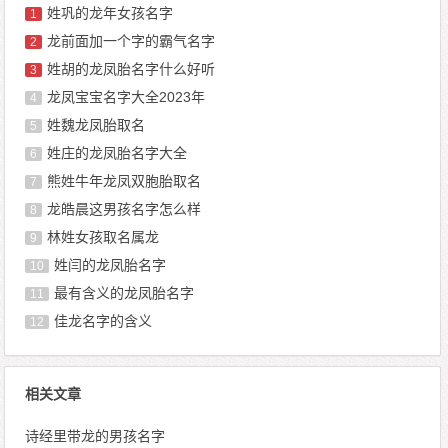
姓巩的龙年女孩名字
1
龙前面加一个字的霸气名字
2
姓胡的龙凤胎名字什么好听
3
龙凤宝宝名字大全2023年
4
姓魏龙凤胎取名
5
姓庄的龙凤胎名字大全
6
熊姓牛年龙凤双胞胎取名
7
龙皓晨这男孩名字怎么样
8
林姓女孩取名属龙
9
姓闫的龙凤胎名字
10
最有含义的龙凤胎名字
11
佳龙名字的含义
12
相关文章
诗经里带龙的男孩名字