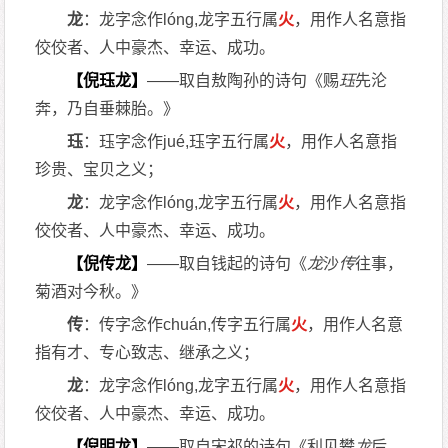
龙
：龙字念作lóng,龙字五行属
火
，用作人名意指
佼佼者、人中豪杰、幸运、成功。
【倪珏龙】
——取自敖陶孙的诗句《赐
珏
先沦
奔，乃自垂棘胎。》
珏
：珏字念作jué,珏字五行属
火
，用作人名意指
珍贵、宝贝之义；
龙
：龙字念作lóng,龙字五行属
火
，用作人名意指
佼佼者、人中豪杰、幸运、成功。
【倪传龙】
——取自钱起的诗句《
龙
沙
传
往事，
菊酒对今秋。》
传
：传字念作chuán,传字五行属
火
，用作人名意
指有才、专心致志、继承之义；
龙
：龙字念作lóng,龙字五行属
火
，用作人名意指
佼佼者、人中豪杰、幸运、成功。
【倪明龙】
——取自宋祁的诗句《利见攀
龙
后，