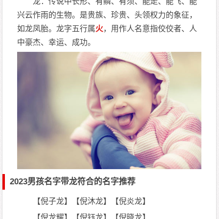
龙：传说中长形、有鳞、有须、能走、能飞、能
兴云作雨的生物。是贵族、珍贵、头领权力的象征，
如龙凤胎。龙字五行属
火
，用作人名意指佼佼者、人
中豪杰、幸运、成功。
2023男孩名字带龙符合的名字推荐
【倪子龙】【倪沐龙】【倪炎龙】
【倪龙耀】【倪钰龙】【倪晓龙】