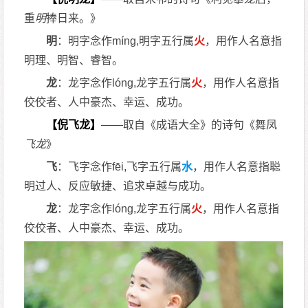
重
明
捧日来。》
明
：明字念作míng,明字五行属
火
，用作人名意指
明理、明智、睿智。
龙
：龙字念作lóng,龙字五行属
火
，用作人名意指
佼佼者、人中豪杰、幸运、成功。
【倪飞龙】
——取自《成语大全》的诗句《舞凤
飞龙
》
飞
：飞字念作fēi,飞字五行属
水
，用作人名意指聪
明过人、反应敏捷、追求卓越与成功。
龙
：龙字念作lóng,龙字五行属
火
，用作人名意指
佼佼者、人中豪杰、幸运、成功。