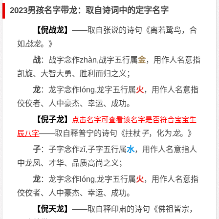
2023男孩名字带龙：取自诗词中的定字名字
【倪战龙】
——取自张说的诗句《离若鸷鸟，合
如
战龙
。》
战
：战字念作zhàn,战字五行属
金
，用作人名意指
凯旋、大智大勇、胜利而归之义；
龙
：龙字念作lóng,龙字五行属
火
，用作人名意指
佼佼者、人中豪杰、幸运、成功。
【倪子龙】
——取自释普宁的诗句《拄杖
子
，化为
龙
。》
子
：子字念作zǐ,子字五行属
水
，用作人名意指人
中龙凤、才华、品质高尚之义；
龙
：龙字念作lóng,龙字五行属
火
，用作人名意指
佼佼者、人中豪杰、幸运、成功。
【倪天龙】
——取自释印肃的诗句《佛祖皆宗，